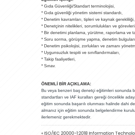
* Gıda Güvenliği/Standart terminolojisi,
* Gıda güvenliği yönetim sistemi standardı,
* Denetim kavramları, tipleri ve kaynak gerekliliği,
* Denetçinin nitelikleri, sorumlulukları ve görevleri
* Bir denetimi planlama, yürütme, raporlama ve tak
* Soru sorma, görüşme yapma, denetim bulguları,
* Denetim psikolojisi, zorlukları ve zamanı yönet
* Uygunsuzluk tespiti ve sınıflandırmaları,
* Takip faaliyetleri,
* Sınav.
ÖNEMLİ BİR AÇIKLAMA:
Bu veya benzeri baş denetçi eğitimleri sonunda be
standartları ve IAF kuralları gereği öncelikle ada
eğitim sonunda başarılı olunması halinde dahi de
almanız için eğitim sonunda belgelendirme kuruluş
ilerlemeniz gerekmektedir.
«
ISO/IEC 20000-1:2018 Information Technol