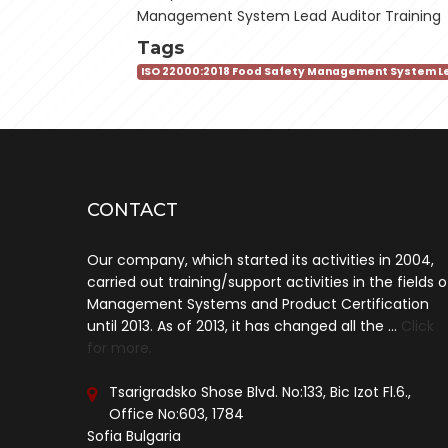
Management System Lead Auditor Training
Tags
ISO 22000:2018 Food Safety Management System Le
CONTACT
Our company, which started its activities in 2004,
carried out training/support activities in the fields o
Management Systems and Product Certification
until 2013. As of 2013, it has changed all the ...
Click
for more.
Tsarigradsko Shose Blvd. No:133, Bic Izot Fl.6.,
Office No:603, 1784
Sofia Bulgaria