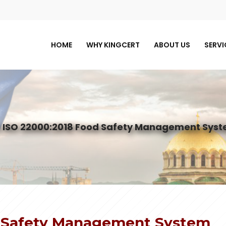
HOME
WHY KINGCERT
ABOUT US
SERVI
s
ISO 22000:2018 Food Safety Management Syste
d Safety Management System