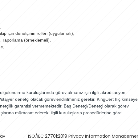
,
ip için denetçinin rolleri (uygulamalı),
 raporlama (örneklemeli),
me,
lgelendirme kuruluşlarında görev almanız için ilgili akreditasyon
y/stajyer denetçi olacak görevlendirilmeniz gerekir. KingCert hiç kimseye
netçilik garantisi vermemektedir. Baş Denetçi/Denetçi olarak görev
larına müracaat ederek, ilgili kuruluşların prosedürlerine göre
ogy
ISO/IEC 27701:2019 Privacy Information Manageme