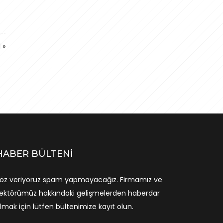
1
»
HABER BÜLTENI
öz veriyoruz spam yapmayacağız. Firmamız ve
ektörümüz hakkındaki gelişmelerden haberdar
lmak için lütfen bültenimize kayıt olun.