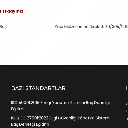
a Tıklayınız
 Baş
Yapı Malzemeleri Direktifi EU/305/201
BAZI STANDARTLAR
ISO 50001:2018 Enerji Yönetim Sistemi Baş Denetçi
S
Eğitimi
s
ISO/IEC 27001:2022 Bilgi Güvenliği Yönetim Sistemi
o
Baş Denetçi Eğitimi