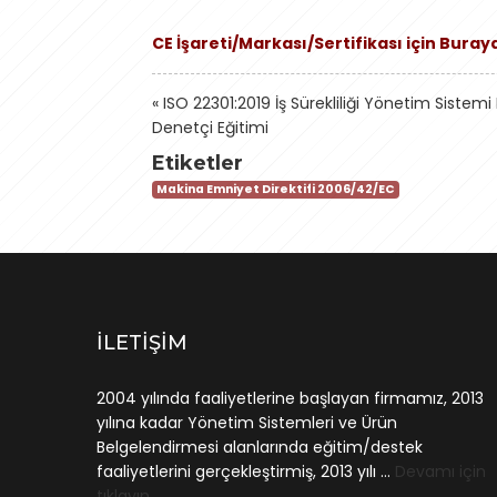
CE İşareti/Markası/Sertifikası için Buray
«
ISO 22301:2019 İş Sürekliliği Yönetim Sistemi
Denetçi Eğitimi
Etiketler
Makina Emniyet Direktifi 2006/42/EC
İLETIŞIM
2004 yılında faaliyetlerine başlayan firmamız, 2013
yılına kadar Yönetim Sistemleri ve Ürün
Belgelendirmesi alanlarında eğitim/destek
faaliyetlerini gerçekleştirmiş, 2013 yılı ...
Devamı için
tıklayın.