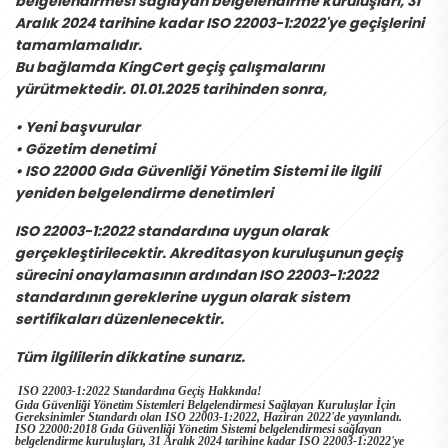
belgelendirmesi sağlayan belgelendirme kuruluşları, 31
Aralık 2024 tarihine kadar ISO 22003-1:2022'ye geçişlerini
tamamlamalıdır.
Bu bağlamda KingCert geçiş çalışmalarını
yürütmektedir. 01.01.2025 tarihinden sonra,
• Yeni başvurular
• Gözetim denetimi
• ISO 22000 Gıda Güvenliği Yönetim Sistemi ile ilgili
yeniden belgelendirme denetimleri
ISO 22003-1:2022 standardına uygun olarak
gerçekleştirilecektir. Akreditasyon kuruluşunun geçiş
sürecini onaylamasının ardından ISO 22003-1:2022
standardının gereklerine uygun olarak sistem
sertifikaları düzenlenecektir.
Tüm ilgililerin dikkatine sunarız.
ISO 22003-1:2022 Standardına Geçiş Hakkında!
Gıda Güvenliği Yönetim Sistemleri Belgelendirmesi Sağlayan Kuruluşlar İçin
Gereksinimler Standardı olan ISO 22003-1:2022, Haziran 2022'de yayınlandı.
ISO 22000:2018 Gıda Güvenliği Yönetim Sistemi belgelendirmesi sağlayan
belgelendirme kuruluşları, 31 Aralık 2024 tarihine kadar ISO 22003-1:2022'ye