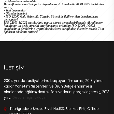
geçişlerini tamamlamalıdır.
Bu bağlamda KingCert geçiş çalışmalarını yürütmektedir. 01.01.2025 tarihinden
sonra,
• Yeni başvurular
• Gözetim denetimi
• ISO 22000 Gıda Güvenliği Yönetim Sistemi ile ilgili yeniden belgelendirme
denetimleri
ISO 22003-1:2022 standardına uygun olarak gerçekleştirilecektir. Akreditasyon
kuruluşunun geçiş sürecini onaylamasının ardından ISO 22003-1:2022
standardının gereklerine uygun olarak sistem sertifikaları düzenlenecektir. Tüm
ilgililerin dikkatine sunarız.
İLETIŞIM
2004 yılında faaliyetlerine başlayan firmamız, 2013 yılına
kadar Yönetim Sistemleri ve Ürün Belgelendirmesi
alanlarında eğitim/destek faaliyetlerini gerçekleştirmiş, 2013
yılı ...
Devamı için tıklayın.
Tsarigradsko Shose Blvd. No:133, Bic Izot Fl.6., Office